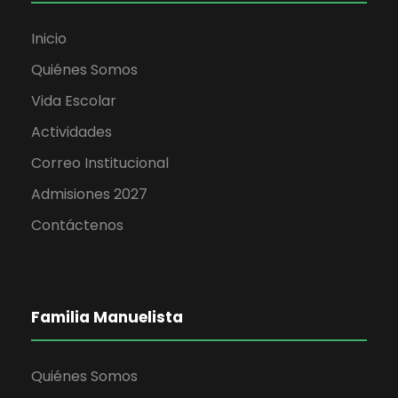
t
Inicio
a
Quiénes Somos
Vida Escolar
s
Actividades
d
Correo Institucional
e
Admisiones 2027
Contáctenos
E
v
e
Familia Manuelista
n
Quiénes Somos