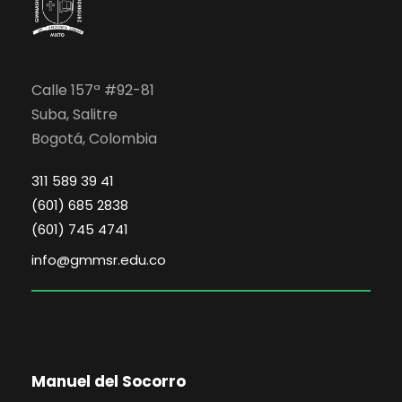
v
s
a
e
q
s
n
u
d
Calle 157ª #92-81
Suba, Salitre
t
e
e
Bogotá, Colombia
E
o
d
311 589 39 41
v
s
a
(601) 685 2838
(601) 745 4741
e
y
info@gmmsr.edu.co
n
v
t
i
o
s
Manuel del Socorro