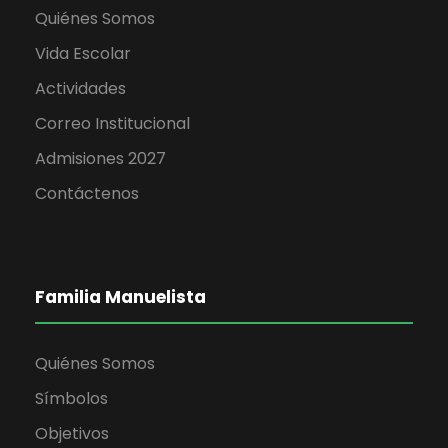
a
Quiénes Somos
s
Vida Escolar
d
Actividades
Correo Institucional
e
Admisiones 2027
E
Contáctenos
v
e
Familia Manuelista
n
Quiénes Somos
t
Símbolos
o
Objetivos