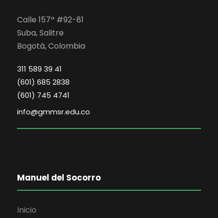
n
u
d
Calle 157ª #92-81
t
e
e
Suba, Salitre
E
Bogotá, Colombia
o
d
v
311 589 39 41
s
a
(601) 685 2838
e
y
(601) 745 4741
n
info@gmmsr.edu.co
v
t
i
o
s
Manuel del Socorro
t
Inicio